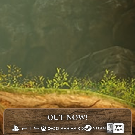
OUT NOW!