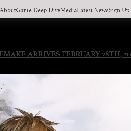
About
Game Deep Dive
Media
Latest News
Sign Up
EMAKE ARRIVES FEBRUARY 28TH, 20