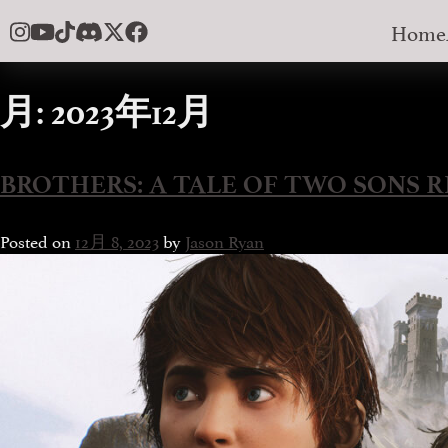
Skip
Home
to
content
月:
2023年12月
BROTHERS: A TALE OF TWO SONS R
Posted on
12月 8, 2023
by
Jason Ryan