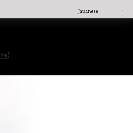
Japanese
24!